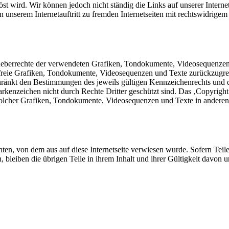
elöst wird. Wir können jedoch nicht ständig die Links auf unserer Inter
 unserem Internetauftritt zu fremden Internetseiten mit rechtswidrigem o
 Urheberrechte der verwendeten Grafiken, Tondokumente, Videosequenzen u
reie Grafiken, Tondokumente, Videosequenzen und Texte zurückzugreife
ränkt den Bestimmungen des jeweils gültigen Kennzeichenrechts und de
enzeichen nicht durch Rechte Dritter geschützt sind. Das ‚Copyright‘ für
solcher Grafiken, Tondokumente, Videosequenzen und Texte in anderen 
chten, von dem aus auf diese Internetseite verwiesen wurde. Sofern Tei
n, bleiben die übrigen Teile in ihrem Inhalt und ihrer Gültigkeit davon u